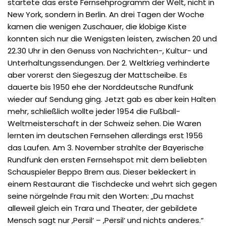
startete das erste Fernsehprogramm der Welt, nicht in
New York, sondern in Berlin. An drei Tagen der Woche
kamen die wenigen Zuschauer, die klobige Kiste
konnten sich nur die Wenigsten leisten, zwischen 20 und
22.30 Uhr in den Genuss von Nachrichten-, Kultur- und
Unterhaltungssendungen. Der 2. Weltkrieg verhinderte
aber vorerst den Siegeszug der Mattscheibe. Es
dauerte bis 1950 ehe der Norddeutsche Rundfunk
wieder auf Sendung ging. Jetzt gab es aber kein Halten
mehr, schließlich wollte jeder 1954 die Fußball-
Weltmeisterschaft in der Schweiz sehen. Die Waren
lernten im deutschen Fernsehen allerdings erst 1956
das Laufen. Am 3. November strahlte der Bayerische
Rundfunk den ersten Fernsehspot mit dem beliebten
Schauspieler Beppo Brem aus. Dieser bekleckert in
einem Restaurant die Tischdecke und wehrt sich gegen
seine nörgelnde Frau mit den Worten: „Du machst
alleweil gleich ein Trara und Theater, der gebildete
Mensch sagt nur ,Persil‘ – ,Persil‘ und nichts anderes.“