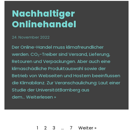
Nachhaltiger
Onlinehandel
24. November 2022
Der Online-Handel muss klimafreundlicher
werden. CO₂-Treiber sind Versand, Lieferung,
Retouren und Verpackungen. Aber auch eine
klimaschädliche Produktauswahl sowie der
Betrieb von Webseiten und Hostern beeinflussen
die Klimabilanz. Zur Veranschaulichung: Laut einer
Studie der UniversitätBamberg aus
dem…
Weiterlesen »
1
2
3
…
7
Weiter »