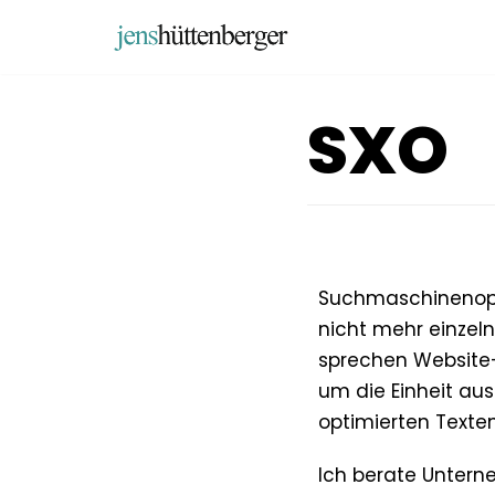
Zum
Inhalt
springen
SXO
Suchmaschinenopti
nicht mehr einzeln
sprechen Website-
um die Einheit aus 
optimierten Texte
Ich berate Untern