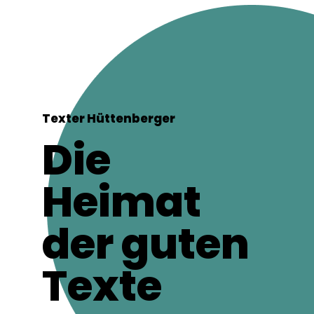
Texter Hüttenberger
Die
Heimat
der guten
Texte