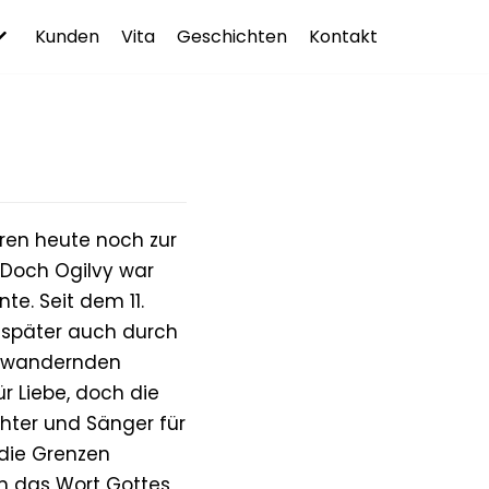
Kunden
Vita
Geschichten
Kontakt
ren heute noch zur
 Doch Ogilvy war
te. Seit dem 11.
 später auch durch
e wandernden
r Liebe, doch die
hter und Sänger für
 die Grenzen
m das Wort Gottes