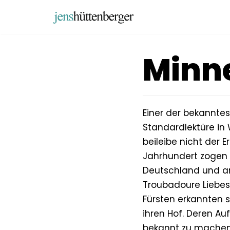
Zum
Inhalt
springen
Minn
Einer der bekannte
Standardlektüre in 
beileibe nicht der 
Jahrhundert zogen 
Deutschland und an
Troubadoure Liebes
Fürsten erkannten 
ihren Hof. Deren Au
bekannt zu machen.