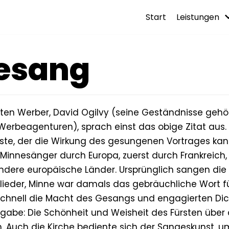
Start
Leistungen
esang
sten Werber, David Ogilvy (seine Geständnisse gehö
Werbeagenturen), sprach einst das obige Zitat aus.
Erste, der die Wirkung des gesungenen Vortrages kann
Minnesänger durch Europa, zuerst durch Frankreich,
dere europäische Länder. Ursprünglich sangen di
lieder, Minne war damals das gebräuchliche Wort fü
schnell die Macht des Gesangs und engagierten Dic
fgabe: Die Schönheit und Weisheit des Fürsten über
 Auch die Kirche bediente sich der Sangeskunst, u