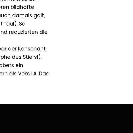
ren bildhafte
auch damals galt,
 faul). So
nd reduzierten die
war der Konsonant
phe des Stiers1).
abets ein
ern als Vokal A. Das