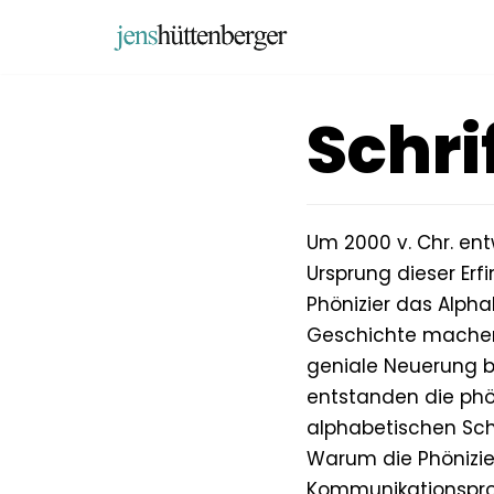
Zum
Inhalt
springen
Schri
Um 2000 v. Chr. ent
Ursprung dieser Erfi
Phönizier das Alph
Geschichte machen 
geniale Neuerung be
entstanden die phö
alphabetischen Schr
Warum die Phönizier
Kommunikationsprob