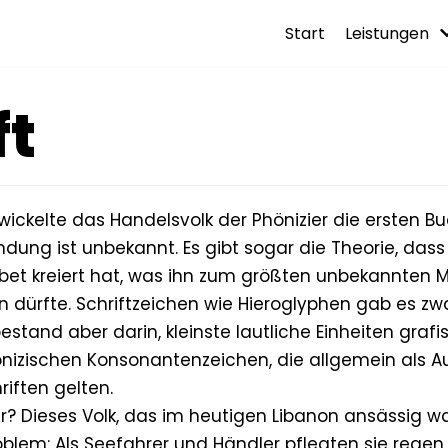
Start
Leistungen
ft
wickelte das Handelsvolk der Phönizier die ersten B
ndung ist unbekannt. Es gibt sogar die Theorie, dass 
abet kreiert hat, was ihn zum größten unbekannten
dürfte. Schriftzeichen wie Hieroglyphen gab es zwa
stand aber darin, kleinste lautliche Einheiten grafi
nizischen Konsonantenzeichen, die allgemein als A
iften gelten.
? Dieses Volk, das im heutigen Libanon ansässig w
lem: Als Seefahrer und Händler pflegten sie regen